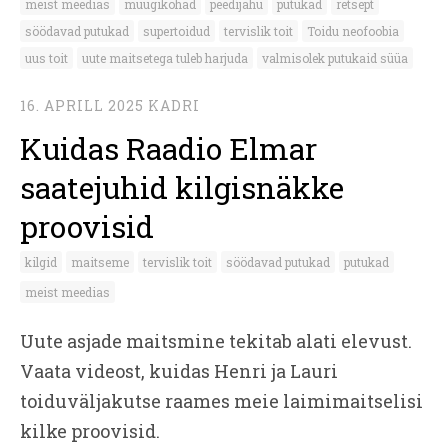
meist meedias
müügikohad
peedijahu
putukad
retsept
söödavad putukad
supertoidud
tervislik toit
Toidu neofoobia
uus toit
uute maitsetega tuleb harjuda
valmisolek putukaid süüa
16. APRILL 2025
KADRI
Kuidas Raadio Elmar
saatejuhid kilgisnäkke
proovisid
kilgid
maitseme
tervislik toit
söödavad putukad
putukad
meist meedias
Uute asjade maitsmine tekitab alati elevust.
Vaata videost, kuidas Henri ja Lauri
toiduväljakutse raames meie laimimaitselisi
kilke proovisid.