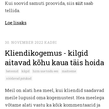
Kui soovid samuti proovida, siis
siit
saab
tellida.
Loe lisaks
30. NOVEMBER 2022
KADRI
Kliendikogemus - kilgid
aitavad kõhu kaua täis hoida
batoonid
kilgid
hirm uue toidu ees
maitseme
söödavad putukad
Meil on alati hea meel, kui kliendid saadavad
meile lugusid oma kogemustest. Hea meelega
võtame alati vastu ka kõik kommentaarid ja