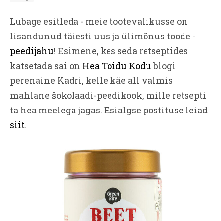
Lubage esitleda - meie tootevalikusse on
lisandunud täiesti uus ja ülimõnus toode -
peedijahu
! Esimene, kes seda retseptides
katsetada sai on
Hea Toidu Kodu
blogi
perenaine Kadri, kelle käe all valmis
mahlane šokolaadi-peedikook, mille retsepti
ta hea meelega jagas. Esialgse postituse leiad
siit
.