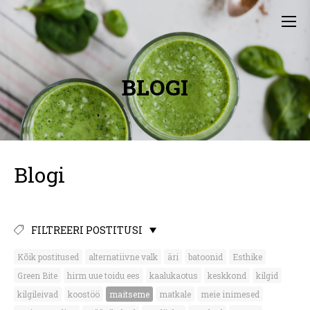
BLOGI
Blogi
FILTREERI POSTITUSI
Kõik postitused
alternatiivne valk
äri
batoonid
Esthike
Green Bite
hirm uue toidu ees
kaalukaotus
keskkond
kilgid
kilgileivad
koostöö
maitseme
matkale
meie inimesed