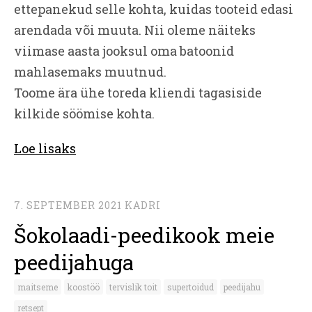
ettepanekud selle kohta, kuidas tooteid edasi
arendada või muuta. Nii oleme näiteks
viimase aasta jooksul oma batoonid
mahlasemaks muutnud.
Toome ära ühe toreda kliendi tagasiside
kilkide söömise kohta.
Loe lisaks
7. SEPTEMBER 2021
KADRI
Šokolaadi-peedikook meie
peedijahuga
maitseme
koostöö
tervislik toit
supertoidud
peedijahu
retsept