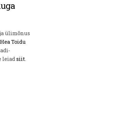
huga
 ja ülimõnus
Hea Toidu
adi-
e leiad
siit
.