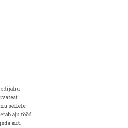
eedijahu
duvatest
nu sellele
tab aju tööd.
ugeda
siit
.