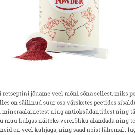
i retseptini jõuame veel mõni sõna sellest, miks p
lles on säilinud suur osa värsketes peetides sisal
, mineraalainetest ning antioksüdantidest ning tä
hu muu hulgas näiteks vererõhku alandada ning toe
meid on veel kuhjaga, ning saad neist lähemalt l