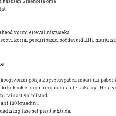
hu kasutan Greenbite oma
tat
kakaod vormi ettevalmistuseks
oovi korral peediribasid, söödavaid lilli, marju n
ne
m koogivormi põhja küpsetuspaber, määri nii paber
 kihi kookosõliga ning raputa üle kakaoga. Hoia 
i tainast valmistad.
 ahi 180 kraadini.
laad ning lase sel pisut jahtuda.