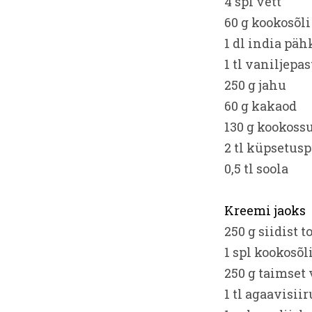
4 spl vett
60 g kookosõli
1 dl india pä
1 tl vaniljepas
250 g jahu
60 g kakaod
130 g kookoss
2 tl küpsetusp
0,5 tl soola
Kreemi jaoks
250 g siidist t
1 spl kookosõl
250 g taimset
1 tl agaavisiir