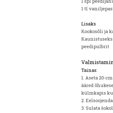
1 spl peedija
1 tl vaniljepas
Lisaks
Kookosõli ja 
Kaunistuseks s
peedipulbrit
Valmistami
Tainas:
1. Aseta 20-c
ääred õhukese
külmkapis kun
2. Eelsoojenda
3. Sulata šoko