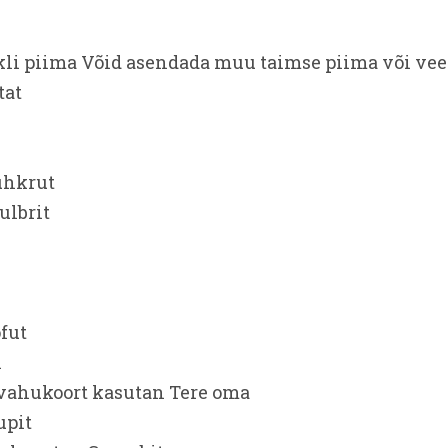
hkli piima Võid asendada muu taimse piima või ve
tat
uhkrut
ulbrit
ofut
i
 vahukoort kasutan Tere oma
upit