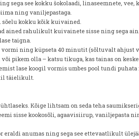
ing sega see kokku šokolaadi, linaseemnete, vee, k
piima ning vaniljepastaga.
si sõelu kokku kõik kuivained.
ad ained rahulikult kuivainete sisse ning sega ain
lase taigna.
s vormi ning küpseta 40 minutit (sõltuvalt ahjust 
õi pikem olla – katsu tikuga, kas tainas on keskel
semist lase koogil vormis umbes pool tundi puhata 
il täielikult.
u ühtlaseks. Kõige lihtsam on seda teha saumikseri
eemi sisse kookosõli, agaavisiirup, vaniljepasta ni
or eraldi anumas ning sega see ettevaatlikult üle