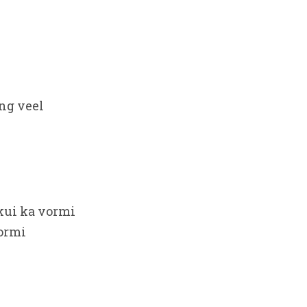
ing veel
 kui ka vormi
vormi