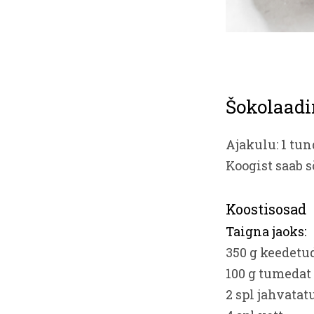
Šokolaadi
Ajakulu: 1 tun
Koogist saab 
Koostisosad
Taigna jaoks:
350 g keedetud
100 g tumedat
2 spl jahvata