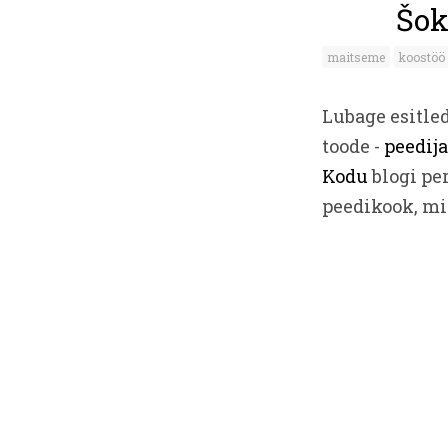
Šok
maitseme
koostöö
Lubage esitle
toode -
peedij
Kodu
blogi pe
peedikook, mil