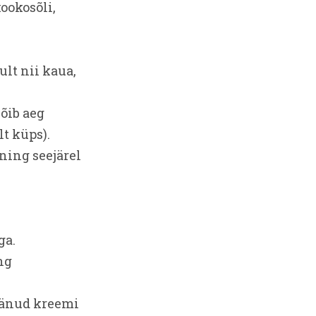
ookosõli,
ult nii kaua,
võib aeg
t küps).
ning seejärel
ga.
ng
jäänud kreemi