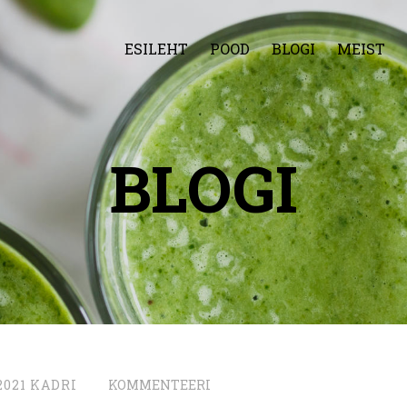
ESILEHT
POOD
BLOGI
MEIST
BLOGI
2021
KADRI
KOMMENTEERI