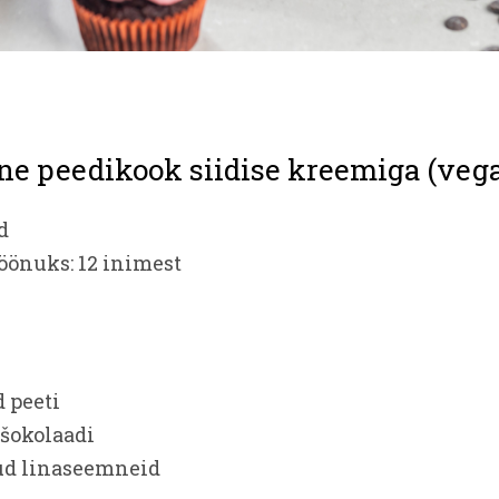
ne peedikook siidise kreemiga (veg
d
söönuks: 12 inimest
 peeti
 šokolaadi
tud linaseemneid