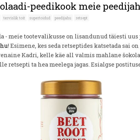
olaadi-peedikook meie peedija
tervislik toit
supertoidud
peedijahu
retsept
da - meie tootevalikusse on lisandunud täiesti uus
ahu
! Esimene, kes seda retseptides katsetada sai on
renaine Kadri, kelle käe all valmis mahlane šokola
le retsepti ta hea meelega jagas. Esialgse postitus