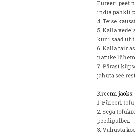
Püreeri peet n
india pähkli 
4. Teise kaus
5. Kalla vedel
kuni saad üht
6. Kalla taina
natuke lühem v
7. Pärast küp
jahuta see rest
Kreemi jaoks:
1. Püreeri tof
2. Sega tofukr
peedipulber.
3. Vahusta ko