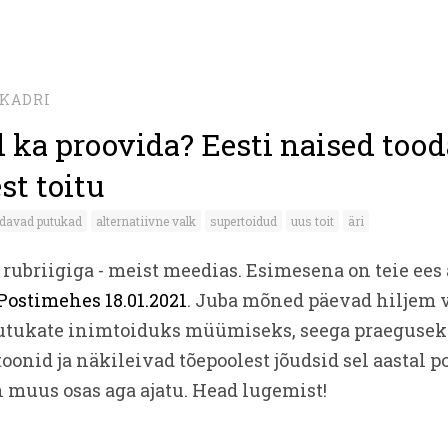
KADRI
 ka proovida? Eesti naised too
st toitu
davad putukad
alternatiivne valk
supertoidud
uus toit
äri
rubriigiga - meist meedias. Esimesena on teie ees 
Postimehes 18.01.2021
. Juba mõned päevad hiljem v
putukate inimtoiduks müümiseks, seega praeguseks
oonid ja näkileivad tõepoolest jõudsid sel aastal po
n muus osas aga ajatu. Head lugemist!