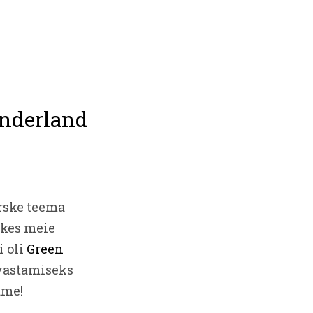
onderland
ärske teema
 kes meie
i oli
Green
 vastamiseks
ame!