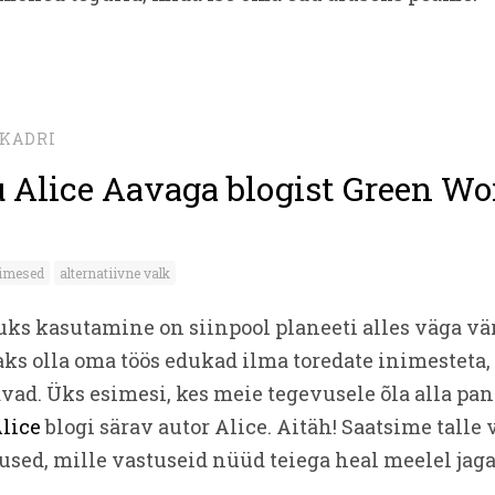
KADRI
u Alice Aavaga blogist Green W
nimesed
alternatiivne valk
uks kasutamine on siinpool planeeti alles väga v
aks olla oma töös edukad ilma toredate inimesteta,
vad. Üks esimesi, kes meie tegevusele õla alla pan
lice
blogi särav autor Alice. Aitäh! Saatsime talle
ed, mille vastuseid nüüd teiega heal meelel jag