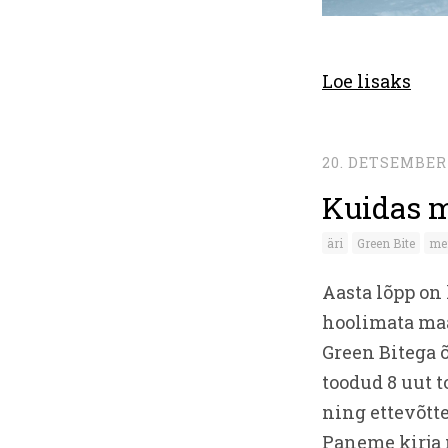
Loe lisaks
20. DETSEMBER
Kuidas m
äri
Green Bite
me
Aasta lõpp on
hoolimata maa
Green Bitega õ
toodud 8 uut t
ning ettevõtt
Paneme kirja 