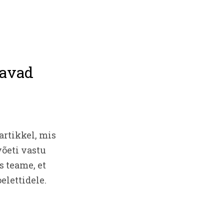
davad
artikkel, mis
õeti vastu
 teame, et
elettidele.