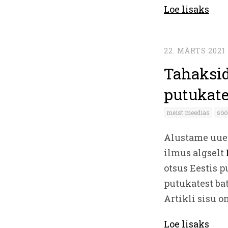
Loe lisaks
22. MÄRTS 2021
Tahaksid
putukate
meist meedias
söö
Alustame uue 
ilmus algselt
otsus Eestis 
putukatest bat
Artikli sisu o
Loe lisaks