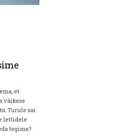
sime
ema, et
a väikese
a. Turule sai
 lettidele
eda tegime?