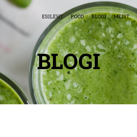
ESILEHT
POOD
BLOGI
MEIST
BLOGI