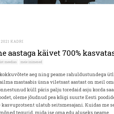
 2021
KADRI
e aastaga käivet 700% kasvata
ist meedias
meie inimesed
 kokkuvõtete aeg ning peame rahuldustundega ütl
ilma mastaabis üsna viletsast aastast on meil om
nnestunud küll päris palju toredaid asju korda saat
oodet, oleme jõudnud pea kõigi suurte Eesti poodide
e kasvuprotsent ulatub seitsmesajani. Kuidas me s
mõned tegurid, mida ise oma edu aluseks peame.