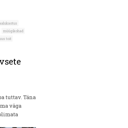
aalukaotus
müügikohad
uus toit
vsete
ba tuttav. Täna
 oma väga
oolimata