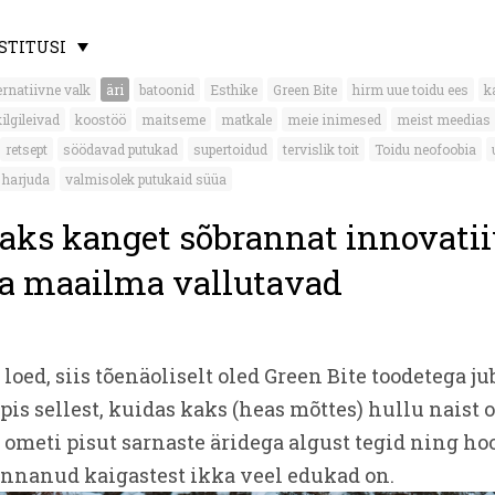
OSTITUSI
ernatiivne valk
äri
batoonid
Esthike
Green Bite
hirm uue toidu ees
k
kilgileivad
koostöö
maitseme
matkale
meie inimesed
meist meedias
retsept
söödavad putukad
supertoidud
tervislik toit
Toidu neofoobia
 harjuda
valmisolek putukaid süüa
aks kanget sõbrannat innovatii
a maailma vallutavad
 loed, siis tõenäoliselt oled Green Bite toodetega ju
pis sellest, kuidas kaks (heas mõttes) hullu naist
 ometi pisut sarnaste äridega algust tegid ning h
ennanud kaigastest ikka veel edukad on.