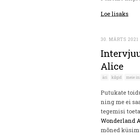
Loe lisaks
30. MÄRTS 2021
Intervju
Alice
äri
kilgid
meie i
Putukate toid
ning me ei sa
tegemisi toeta
Wonderland A
mõned küsimus