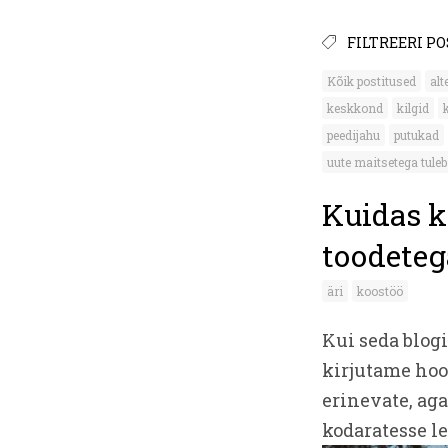
FILTREERI P
Kõik postitused
alt
keskkond
kilgid
peedijahu
putukad
uute maitsetega tuleb
Kuidas k
toodeteg
äri
koostöö
Kui seda blogi
kirjutame hoo
erinevate, aga
kodaratesse l