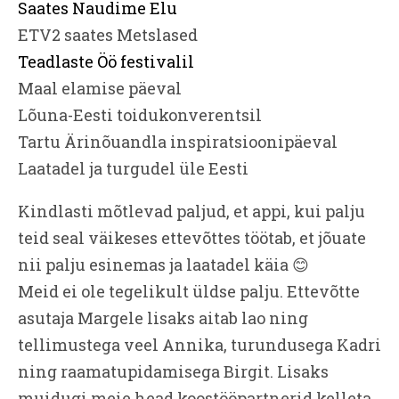
Saates Naudime Elu
ETV2 saates Metslased
Teadlaste Öö festivalil
Maal elamise päeval
Lõuna-Eesti toidukonverentsil
Tartu Ärinõuandla inspiratsioonipäeval
Laatadel ja turgudel üle Eesti
Kindlasti mõtlevad paljud, et appi, kui palju
teid seal väikeses ettevõttes töötab, et jõuate
nii palju esinemas ja laatadel käia 😊
Meid ei ole tegelikult üldse palju. Ettevõtte
asutaja Margele lisaks aitab lao ning
tellimustega veel Annika, turundusega Kadri
ning raamatupidamisega Birgit. Lisaks
muidugi meie head koostööpartnerid kelleta