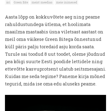
äri
Green Bite
meist meedias
meie inimesed
Aasta lõpp on kokkuvõtete aeg ning peame
rahuldustundega ütlema, et hoolimata
maailma mastaabis üsna viletsast aastast on
meil oma väikese Green Bitega õnnestunud
küll päris palju toredaid asju korda saata.
Turule sai toodud 8 uut toodet, oleme jõudnud
pea kõigi suurte Eesti poodide lettidele ning
ettevõtte kasvuprotsent ulatub seitsmesajani.
Kuidas me seda tegime? Paneme kirja mõned
tegurid, mida ise oma edu aluseks peame.