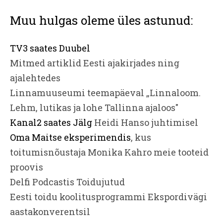
Muu hulgas oleme üles astunud:
TV3 saates Duubel
Mitmed artiklid Eesti ajakirjades ning
ajalehtedes
Linnamuuseumi teemapäeval „Linnaloom.
Lehm, lutikas ja lohe Tallinna ajaloos"
Kanal2 saates Jälg
Heidi Hanso juhtimisel
Oma Maitse eksperimendis
, kus
toitumisnõustaja Monika Kahro meie tooteid
proovis
Delfi Podcastis Toidujutud
Eesti toidu koolitusprogrammi Ekspordivägi
aastakonverentsil