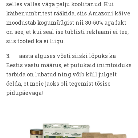
selles vallas väga palju koolitanud. Kui
käibenumbritest rääkida, siis Amazoni käive
moodustab kogumüügist nii 30-50% aga fakt
on see, et kui seal ise tublisti reklaami ei tee,
siis tooted ka ei liigu.
3. aasta alguses võeti siiski lõpuks ka
Eestis vastu määrus, et putukaid inimtoiduks
tarbida on lubatud ning võib küll julgelt
öelda, et meie jaoks oli tegemist tõsise
pidupäevaga!