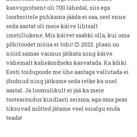
kasvuprotsent oli 700 lähedal, siis ega
loorberitele puhkama jääda ei saa, sest enne
seda aastat oli meie käive lihtsalt
imetillukene. Mis käivet saabki olla, kui oma
põhitoodet müüa ei tohi! 😊 2022. plaan on
nüüd samas vaimus jätkata ning käive
vähemalt kahekordseks kasvatada. Ka kõiki
Eesti toidupoode me ühe aastaga vallutada ei
jõudnud ning jätkame seda retke ka uuel
aastal. Ja loomulikult ei jää ka meie
tootearendus kindlasti seisma, aga oma peas
tiksuvad mõtted jätame veel esialgu enda
teada!