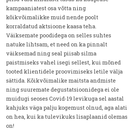
kampaaniatest osa võtta ning
kõikvõimalikke muid nende poolt
korraldatud aktsioone kaasa teha.
Väiksemate poodidega on selles suhtes
natuke lihtsam, et need on ka pinnalt
väiksemad ning seal piisab silma
paistmiseks vahel isegi sellest, kui mõned
tooted klientidele proovimiseks letile välja
sättida. Kõikvõimalike maitsta andmiste
ning suuremate degustatsioonidega ei ole
muidugi seoses Covid-19 levikuga sel aastal
kahjuks väga palju kogemust olnud, aga alati
on hea, kui ka tulevikuks lisaplaanid olemas
on!