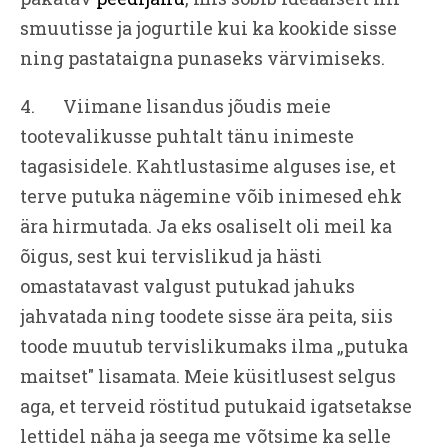
smuutisse ja jogurtile kui ka kookide sisse
ning pastataigna punaseks värvimiseks.
4. Viimane lisandus jõudis meie
tootevalikusse puhtalt tänu inimeste
tagasisidele. Kahtlustasime alguses ise, et
terve putuka nägemine võib inimesed ehk
ära hirmutada. Ja eks osaliselt oli meil ka
õigus, sest kui tervislikud ja hästi
omastatavast valgust putukad jahuks
jahvatada ning toodete sisse ära peita, siis
toode muutub tervislikumaks ilma „putuka
maitset" lisamata. Meie küsitlusest selgus
aga, et terveid röstitud putukaid igatsetakse
lettidel näha ja seega me võtsime ka selle