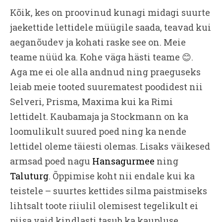
Kõik, kes on proovinud kunagi midagi suurte
jaekettide lettidele müügile saada, teavad kui
aeganõudev ja kohati raske see on. Meie
teame nüüd ka. Kohe väga hästi teame 😊.
Aga me ei ole alla andnud ning praeguseks
leiab meie tooted suurematest poodidest nii
Selveri, Prisma, Maxima kui ka Rimi
lettidelt. Kaubamaja ja Stockmann on ka
loomulikult suured poed ning ka nende
lettidel oleme täiesti olemas. Lisaks väikesed
armsad poed nagu
Hansagurmee
ning
Taluturg
. Õppimise koht nii endale kui ka
teistele – suurtes kettides silma paistmiseks
lihtsalt toote riiulil olemisest tegelikult ei
piisa vaid kindlasti tasub ka kaupluse