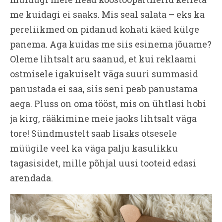
me kuidagi ei saaks. Mis seal salata – eks ka
pereliikmed on pidanud kohati käed külge
panema. Aga kuidas me siis esinema jõuame?
Oleme lihtsalt aru saanud, et kui reklaami
ostmisele igakuiselt väga suuri summasid
panustada ei saa, siis seni peab panustama
aega. Pluss on oma tööst, mis on ühtlasi hobi
ja kirg, rääkimine meie jaoks lihtsalt väga
tore! Sündmustelt saab lisaks otsesele
müügile veel ka väga palju kasulikku
tagasisidet, mille põhjal uusi tooteid edasi
arendada.