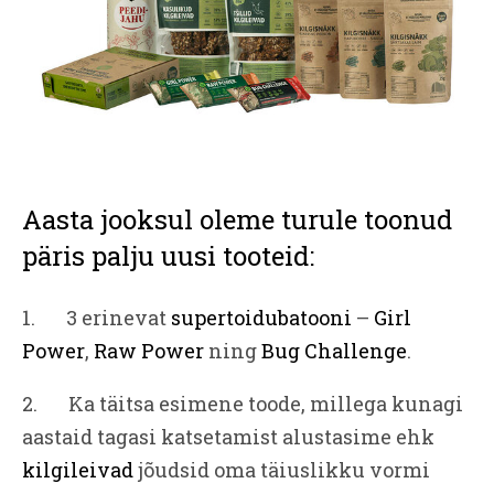
Aasta jooksul oleme turule toonud
päris palju uusi tooteid:
1. 3 erinevat
supertoidubatooni
–
Girl
Power
,
Raw Power
ning
Bug Challenge
.
2. Ka täitsa esimene toode, millega kunagi
aastaid tagasi katsetamist alustasime ehk
kilgileivad
jõudsid oma täiuslikku vormi