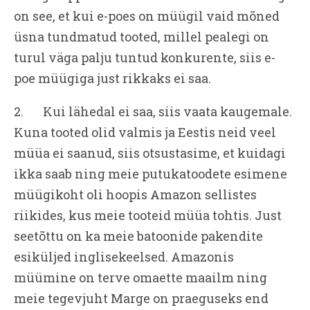
on see, et kui e-poes on müügil vaid mõned
üsna tundmatud tooted, millel pealegi on
turul väga palju tuntud konkurente, siis e-
poe müügiga just rikkaks ei saa.
2. Kui lähedal ei saa, siis vaata kaugemale.
Kuna tooted olid valmis ja Eestis neid veel
müüa ei saanud, siis otsustasime, et kuidagi
ikka saab ning meie putukatoodete esimene
müügikoht oli hoopis Amazon sellistes
riikides, kus meie tooteid müüa tohtis. Just
seetõttu on ka meie batoonide pakendite
esiküljed inglisekeelsed. Amazonis
müümine on terve omaette maailm ning
meie tegevjuht Marge on praeguseks end