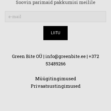
Soovin parimaid pakkumisi meilile
Green Bite OÜ |
info@greenbite.ee | +372
53489266
Müügitingimused
Privaatsustingimused