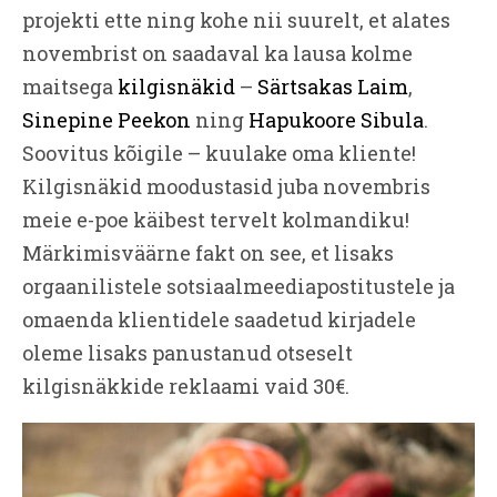
projekti ette ning kohe nii suurelt, et alates
novembrist on saadaval ka lausa kolme
maitsega
kilgisnäkid
–
Särtsakas Laim
,
Sinepine Peekon
ning
Hapukoore Sibula
.
Soovitus kõigile – kuulake oma kliente!
Kilgisnäkid moodustasid juba novembris
meie e-poe käibest tervelt kolmandiku!
Märkimisväärne fakt on see, et lisaks
orgaanilistele sotsiaalmeediapostitustele ja
omaenda klientidele saadetud kirjadele
oleme lisaks panustanud otseselt
kilgisnäkkide reklaami vaid 30€.