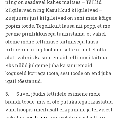
ning on saadaval kahes maitses – Tšillid
kilgileivad ning Kasulikud kilgileivad –
kusjuures just kilgileivad on seni meie kõige
popim toode. Tegelikult lausa nii popp, et me
peame piinlikkusega tunnistama, et vahel
oleme mõne tellimuse täitmisega lausa
hilinenud ning töötame selle nimel et olla
alati valmis ka suuremaid tellimusi täitma.
Eks nüüd julgeme juba ka suuremaid
koguseid korraga toota, sest toode on end juba
igati tõestanud.
3. Suvel jõudis lettidele esimene meie
brändi toode, mis ei ole putukatega rikastatud
vaid hoopis imeilusalt erkpunane ja tervisest
pakatav
peedijahu
, mis sobib ideaalselt nii