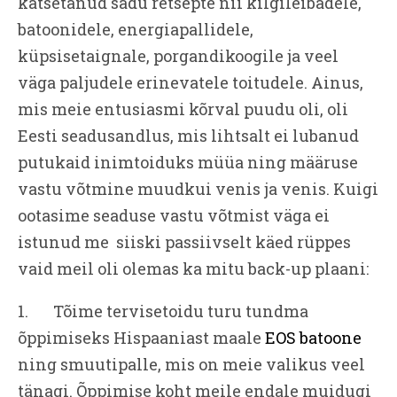
katsetanud sadu retsepte nii kilgileibadele,
batoonidele, energiapallidele,
küpsisetaignale, porgandikoogile ja veel
väga paljudele erinevatele toitudele. Ainus,
mis meie entusiasmi kõrval puudu oli, oli
Eesti seadusandlus, mis lihtsalt ei lubanud
putukaid inimtoiduks müüa ning määruse
vastu võtmine muudkui venis ja venis. Kuigi
ootasime seaduse vastu võtmist väga ei
istunud me siiski passiivselt käed rüppes
vaid meil oli olemas ka mitu back-up plaani:
1. Tõime tervisetoidu turu tundma
õppimiseks Hispaaniast maale
EOS batoone
ning smuutipalle, mis on meie valikus veel
tänagi. Õppimise koht meile endale muidugi