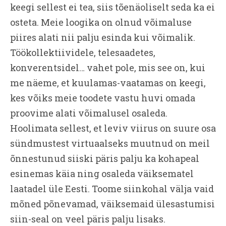
keegi sellest ei tea, siis tõenäoliselt seda ka ei
osteta. Meie loogika on olnud võimaluse
piires alati nii palju esinda kui võimalik.
Töökollektiividele, telesaadetes,
konverentsidel… vahet pole, mis see on, kui
me näeme, et kuulamas-vaatamas on keegi,
kes võiks meie toodete vastu huvi omada
proovime alati võimalusel osaleda.
Hoolimata sellest, et leviv viirus on suure osa
sündmustest virtuaalseks muutnud on meil
õnnestunud siiski päris palju ka kohapeal
esinemas käia ning osaleda väiksematel
laatadel üle Eesti. Toome siinkohal välja vaid
mõned põnevamad, väiksemaid ülesastumisi
siin-seal on veel päris palju lisaks.