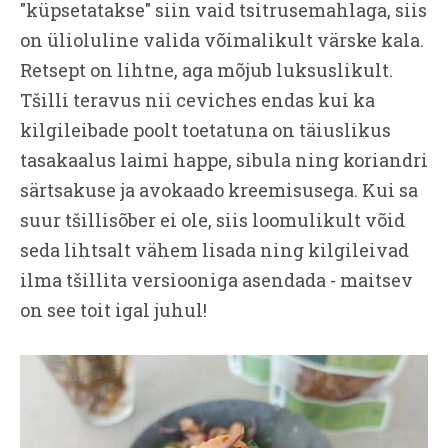
"küpsetatakse" siin vaid tsitrusemahlaga, siis
on ülioluline valida võimalikult värske kala.
Retsept on lihtne, aga mõjub luksuslikult.
Tšilli teravus nii ceviches endas kui ka
kilgileibade poolt toetatuna on täiuslikus
tasakaalus laimi happe, sibula ning koriandri
särtsakuse ja avokaado kreemisusega. Kui sa
suur tšillisõber ei ole, siis loomulikult võid
seda lihtsalt vähem lisada ning kilgileivad
ilma tšillita versiooniga asendada - maitsev
on see toit igal juhul!