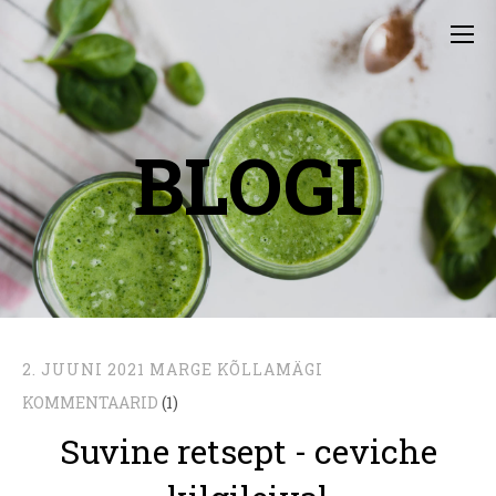
BLOGI
2. JUUNI 2021
MARGE KÕLLAMÄGI
KOMMENTAARID
(1)
Suvine retsept - ceviche