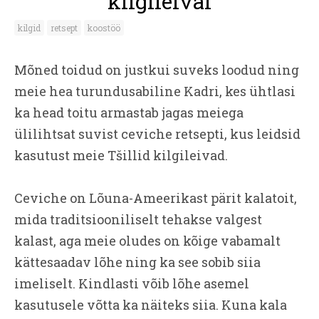
kilgileival
kilgid
retsept
koostöö
Mõned toidud on justkui suveks loodud ning
meie hea turundusabiline Kadri, kes ühtlasi
ka head toitu armastab jagas meiega
ülilihtsat suvist ceviche retsepti, kus leidsid
kasutust meie Tšillid kilgileivad.
Ceviche on Lõuna-Ameerikast pärit kalatoit,
mida traditsiooniliselt tehakse valgest
kalast, aga meie oludes on kõige vabamalt
kättesaadav lõhe ning ka see sobib siia
imeliselt. Kindlasti võib lõhe asemel
kasutusele võtta ka näiteks siia. Kuna kala