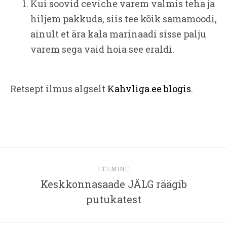
Kui soovid ceviche varem valmis teha ja
hiljem pakkuda, siis tee kõik samamoodi,
ainult et ära kala marinaadi sisse palju
varem sega vaid hoia see eraldi.
Retsept ilmus algselt
Kahvliga.ee blogis
.
EELMINE
Keskkonnasaade JÄLG räägib
putukatest