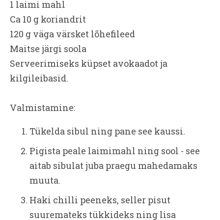
1 laimi mahl
Ca 10 g koriandrit
120 g väga värsket lõhefileed
Maitse järgi soola
Serveerimiseks küpset avokaadot ja
kilgileibasid.
Valmistamine:
Tükelda sibul ning pane see kaussi.
Pigista peale laimimahl ning sool - see
aitab sibulat juba praegu mahedamaks
muuta.
Haki chilli peeneks, seller pisut
suuremateks tükkideks ning lisa