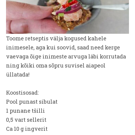
Toome retseptis välja kogused kahele
inimesele, aga kui soovid, saad need kerge
vaevaga õige inimeste arvuga läbi korrutada
ning kõiki oma sõpru suvisel aiapeol
üllatada!
Koostisosad:
Pool punast sibulat
1 punane tšilli
0,5 vart sellerit
Ca 10 g ingverit