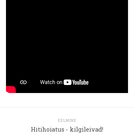
EELMINE
Hitihoiatus - kilgileivad!