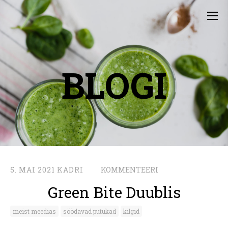
BLOGI
5. MAI 2021
KADRI
KOMMENTEERI
Green Bite Duublis
meist meedias
söödavad putukad
kilgid